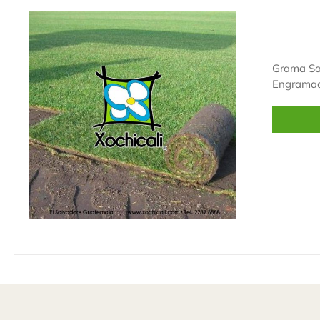
Grama San
Engramad